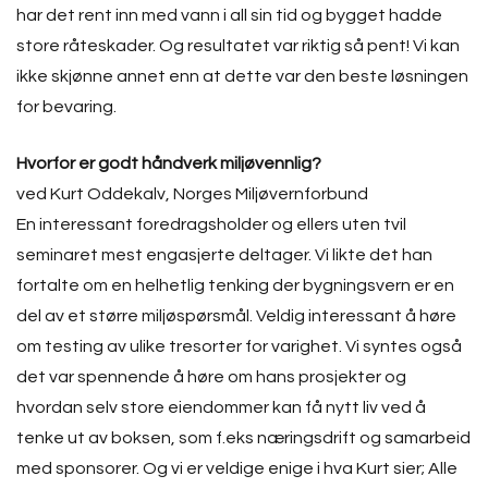
har det rent inn med vann i all sin tid og bygget hadde
store råteskader. Og resultatet var riktig så pent! Vi kan
ikke skjønne annet enn at dette var den beste løsningen
for bevaring.
Hvorfor er godt håndverk miljøvennlig?
ved Kurt Oddekalv, Norges Miljøvernforbund
En interessant foredragsholder og ellers uten tvil
seminaret mest engasjerte deltager. Vi likte det han
fortalte om en helhetlig tenking der bygningsvern er en
del av et større miljøspørsmål. Veldig interessant å høre
om testing av ulike tresorter for varighet. Vi syntes også
det var spennende å høre om hans prosjekter og
hvordan selv store eiendommer kan få nytt liv ved å
tenke ut av boksen, som f.eks næringsdrift og samarbeid
med sponsorer. Og vi er veldige enige i hva Kurt sier; Alle