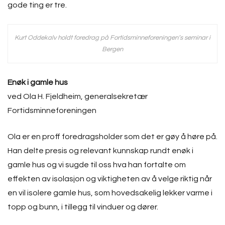
gode ting er tre.
Kurt Oddekalv holdt foredrag på Fortidsminneforeningen’s seminar i
Bergen
Enøk i gamle hus
ved Ola H. Fjeldheim, generalsekretær
Fortidsminneforeningen
Ola er en proff foredragsholder som det er gøy å høre på.
Han delte presis og relevant kunnskap rundt enøk i
gamle hus og vi sugde til oss hva han fortalte om
effekten av isolasjon og viktigheten av å velge riktig når
en vil isolere gamle hus, som hovedsakelig lekker varme i
topp og bunn, i tillegg til vinduer og dører.