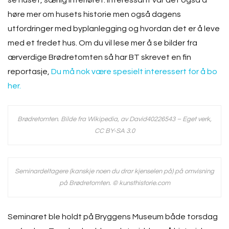
se huset, særlig interiøret. Interessant var det også å
høre mer om husets historie men også dagens
utfordringer med byplanlegging og hvordan det er å leve
med et fredet hus. Om du vil lese mer å se bilder fra
ærverdige Brødretomten så har BT skrevet en fin
reportasje,
Du må nok være spesielt interessert for å bo
her.
Brødretomten. Bilde fra Wikipedia, av David40226543 – Eget verk,
CC BY-SA 3.0
Seminardeltagere (kanskje noen du drar kjenselen på) på omvisning
på Brødretomten. © kunsthistorie.com
Seminaret ble holdt på Bryggens Museum både torsdag