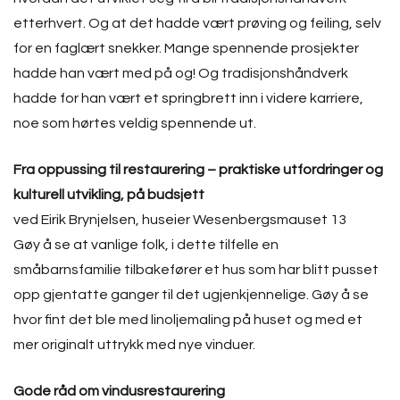
etterhvert. Og at det hadde vært prøving og feiling, selv
for en faglært snekker. Mange spennende prosjekter
hadde han vært med på og! Og tradisjonshåndverk
hadde for han vært et springbrett inn i videre karriere,
noe som hørtes veldig spennende ut.
Fra oppussing til restaurering – praktiske utfordringer og
kulturell utvikling, på budsjett
ved Eirik Brynjelsen, huseier Wesenbergsmauset 13
Gøy å se at vanlige folk, i dette tilfelle en
småbarnsfamilie tilbakefører et hus som har blitt pusset
opp gjentatte ganger til det ugjenkjennelige. Gøy å se
hvor fint det ble med linoljemaling på huset og med et
mer originalt uttrykk med nye vinduer.
Gode råd om vindusrestaurering