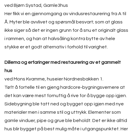
ved Bjørn Systad, Gamle3hus
Her fikk vi en gjennomgang av vindusrestaurering fra A til
Å. Myter ble avvlivet og spørsmål besvart; som at glass
ikke siger så det er ingen grunn for å snu et originalt glass
i rammen, og han at halvsåling kontra bytte av hele
stykke er et godt alternativ i forhold til varighet.
Dillema og erfaringer med restaurering av et gammelt
hus
ved Mons Kvamme, huseier Nordnesbakken 1.
Tøft å fortelle til en gjeng hardcore-bygningsvernere at
det kan være mest fornuftig å rive for å bygge opp igjen.
Sidebygning ble tatt ned og bygget opp igjen med nye
materialer men i samme stil og uttrykk. Elementer som
gamle vinduer, pipe og grue ble beholdt. Det er ikke alltid
hus blir bygget på best mulig måte i utgangspunktet. Her