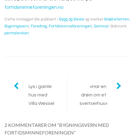
fortidsminneforeningen.no
Dette innlegget ble publisert i
Bygg og Bevar
og merket
Brødretomten
,
Bygningsvern
,
Foredrag
,
Fortidsminneforeningen
,
Seminar
. Bokmerk
permalenken
.
Innleggsnavigasjon
Lys i gamle
«Har en
hus med
drøm om et
Villa Wessel
sveitserhus»
2 KOMMENTARER OM “BYGNINGSVERN MED
FORTIDSMINNEFORENINGEN”