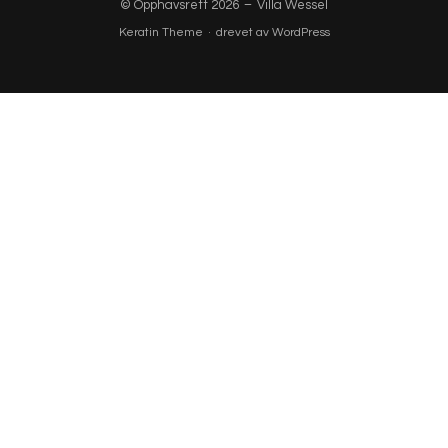
© Opphavsrett 2026
–
Villa Wessel
Keratin Theme
·
drevet av
WordPress