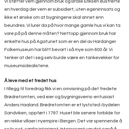
Vi støtter vern gjennom bruk og Brask Eriksen illustrerte
en hverdag der vern er subsidiert, uten egeninnsats og
ikke et ønske om at bygningene skal annet enn
beundres. Vi lurer da på hvor mange gamle hus vi kan ta
vare på på denne måten? Nettopp gjennom bruk har
enkelte hus på Agatunet som er en del av Hardanger
Folkemuseum har blitt bevart i så mye som 600 år. Vi
tenker at det i seg selv burde være en tankevekker for
museumsidealistene.
Å leve med et fredet hus
I tillegg til foredrag fikk vi en omvisning på det fredete
Brødretomten, ved eier og bygningsverns-entusiast
Anders Haaland. Brødretomten er et lyststed i bydelen
Sandviken, oppført i 1797. Huset ble senere forbilde for
en rekke villaer i nyempire i Bergen. Det var spennende å