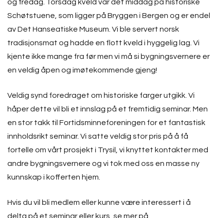
og fredag. Torsdag kveld var det middag på historiske
Schøtstuene, som ligger på Bryggen i Bergen og er endel
av Det Hanseatiske Museum. Vi ble servert norsk
tradisjonsmat og hadde en flott kveld i hyggelig lag. Vi
kjente ikke mange fra før men vi må si bygningsvernere er
en veldig åpen og imøtekommende gjeng!
Veldig synd foredraget om historiske farger utgikk. Vi
håper dette vil bli et innslag på et fremtidig seminar. Men
en stor takk til Fortidsminneforeningen for et fantastisk
innholdsrikt seminar. Vi satte veldig stor pris på å få
fortelle om vårt prosjekt i Trysil, vi knyttet kontakter med
andre bygningsvernere og vi tok med oss en masse ny
kunnskap i kofferten hjem.
Hvis du vil bli medlem eller kunne være interessert i å
delta på et seminar eller kurs, se mer på