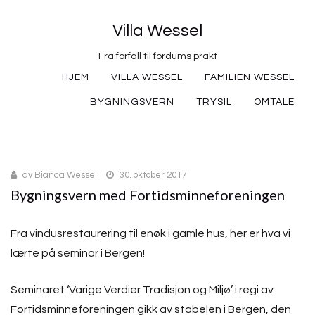
Villa Wessel
Fra forfall til fordums prakt
HJEM
VILLA WESSEL
FAMILIEN WESSEL
BYGNINGSVERN
TRYSIL
OMTALE
av
Bianca Wessel
30. oktober 2017
Bygningsvern med Fortidsminneforeningen
Fra vindusrestaurering til enøk i gamle hus, her er hva vi
lærte på seminar i Bergen!
Seminaret ‘Varige Verdier Tradisjon og Miljø’ i regi av
Fortidsminneforeningen gikk av stabelen i Bergen, den