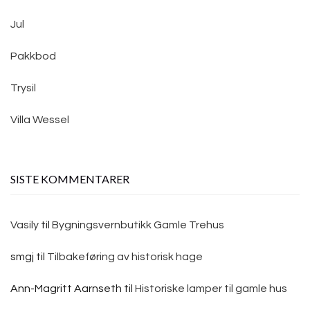
Jul
Pakkbod
Trysil
Villa Wessel
SISTE KOMMENTARER
Vasily
til
Bygningsvernbutikk Gamle Trehus
smgj
til
Tilbakeføring av historisk hage
Ann-Magritt Aarnseth
til
Historiske lamper til gamle hus