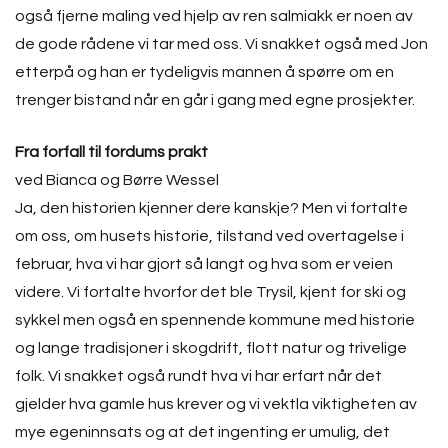
også fjerne maling ved hjelp av ren salmiakk er noen av
de gode rådene vi tar med oss. Vi snakket også med Jon
etterpå og han er tydeligvis mannen å spørre om en
trenger bistand når en går i gang med egne prosjekter.
Fra forfall til fordums prakt
ved Bianca og Børre Wessel
Ja, den historien kjenner dere kanskje? Men vi fortalte
om oss, om husets historie, tilstand ved overtagelse i
februar, hva vi har gjort så langt og hva som er veien
videre. Vi fortalte hvorfor det ble Trysil, kjent for ski og
sykkel men også en spennende kommune med historie
og lange tradisjoner i skogdrift, flott natur og trivelige
folk. Vi snakket også rundt hva vi har erfart når det
gjelder hva gamle hus krever og vi vektla viktigheten av
mye egeninnsats og at det ingenting er umulig, det