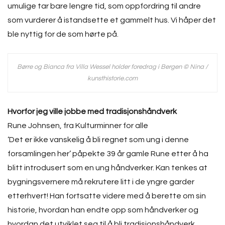
umulige tar bare lengre tid, som oppfordring til andre
som vurderer å istandsette et gammelt hus. Vi håper det
ble nyttig for de som hørte på.
Børre og Bianca fra Villa Wessel holder foredrag i Bergen © Nina /
kunsthistorie.com
Hvorfor jeg ville jobbe med tradisjonshåndverk
Rune Johnsen, fra Kulturminner for alle
‘Det er ikke vanskelig å bli regnet som ung i denne
forsamlingen her’ påpekte 39 år gamle Rune etter å ha
blitt introdusert som en ung håndverker. Kan tenkes at
bygningsvernere må rekrutere litt i de yngre garder
etterhvert! Han fortsatte videre med å berette om sin
historie, hvordan han endte opp som håndverker og
hvordan det utviklet seg til å bli tradisjonshåndverk