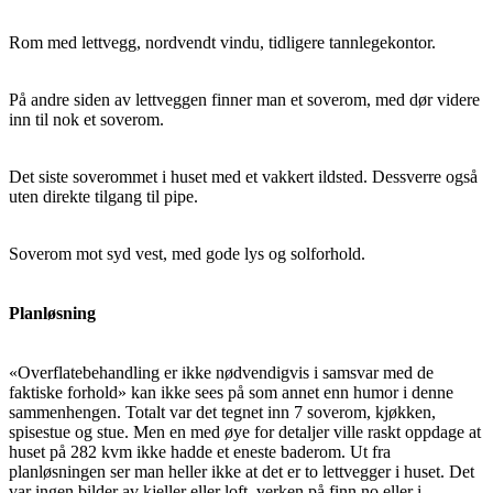
Rom med lettvegg, nordvendt vindu, tidligere tannlegekontor.
På andre siden av lettveggen finner man et soverom, med dør videre
inn til nok et soverom.
Det siste soverommet i huset med et vakkert ildsted. Dessverre også
uten direkte tilgang til pipe.
Soverom mot syd vest, med gode lys og solforhold.
Planløsning
«Overflatebehandling er ikke nødvendigvis i samsvar med de
faktiske forhold» kan ikke sees på som annet enn humor i denne
sammenhengen. Totalt var det tegnet inn 7 soverom, kjøkken,
spisestue og stue. Men en med øye for detaljer ville raskt oppdage at
huset på 282 kvm ikke hadde et eneste baderom. Ut fra
planløsningen ser man heller ikke at det er to lettvegger i huset. Det
var ingen bilder av kjeller eller loft, verken på finn.no eller i