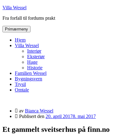
Villa Wessel
Fra forfall til fordums prakt
Primærmeny
Hjem
Villa Wessel
Interiør
Eksteriør
Hage
Historie
Familien Wessel
Bygningsvern
Trysil
Omtale
av
Bianca Wessel
Publisert den
20. april 2017
8. mai 2017
Et gammelt sveitserhus på finn.no