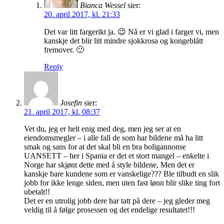
Bianca Wessel
sier:
20. april 2017, kl. 21:33
Det var litt fargerikt ja. 😉 Nå er vi glad i farger vi, men
kanskje det blir litt mindre sjokkrosa og kongeblått
fremover. 🙂
Reply
Josefin
sier:
21. april 2017, kl. 08:37
Vet du, jeg er helt enig med deg, men jeg ser at en
eiendomsmegler – i alle fall de som har bildene må ha litt
smak og sans for at det skal bli en bra boligannonse
UANSETT – her i Spania er det et stort mangel – enkelte i
Norge har skjønt dette med å style bildene, Men det er
kanskje bare kundene som er vanskelige??? Ble tilbudt en slik
jobb for ikke lenge siden, men uten fast lønn blir slike ting fort
ubetalt!!
Det er en utrolig jobb dere har tatt på dere – jeg gleder meg
veldig til å følge prosessen og det endelige resultatet!!!