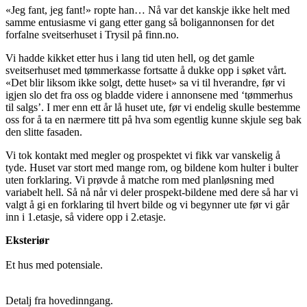
«Jeg fant, jeg fant!» ropte han… Nå var det kanskje ikke helt med
samme entusiasme vi gang etter gang så boligannonsen for det
forfalne sveitserhuset i Trysil på finn.no.
Vi hadde kikket etter hus i lang tid uten hell, og det gamle
sveitserhuset med tømmerkasse fortsatte å dukke opp i søket vårt.
«Det blir liksom ikke solgt, dette huset» sa vi til hverandre, før vi
igjen slo det fra oss og bladde videre i annonsene med ‘tømmerhus
til salgs’. I mer enn ett år lå huset ute, før vi endelig skulle bestemme
oss for å ta en nærmere titt på hva som egentlig kunne skjule seg bak
den slitte fasaden.
Vi tok kontakt med megler og prospektet vi fikk var vanskelig å
tyde. Huset var stort med mange rom, og bildene kom hulter i bulter
uten forklaring. Vi prøvde å matche rom med planløsning med
variabelt hell. Så nå når vi deler prospekt-bildene med dere så har vi
valgt å gi en forklaring til hvert bilde og vi begynner ute før vi går
inn i 1.etasje, så videre opp i 2.etasje.
Eksteriør
Et hus med potensiale.
Detalj fra hovedinngang.