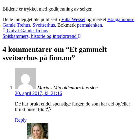
Bildene er trykket med godkjenning av selger.
Dette innlegget ble publisert i
Villa Wessel
og merket
Boligannonse
,
Gamle Trehus
,
Sveitserhus
. Bokmerk
permalenken
.
Innleggsnavigasjon
Gulv i Gamle Trehus
Spiskammers, historie og interiørtrend
4 kommentarer om “Et gammelt
sveitserhus på finn.no”
Maria - Min oldemors hus
sier:
20. april 2017, kl. 21:16
De har brukt endel spenstige farger, de som har eid og/eller
brukt huset før. 🙂
Reply