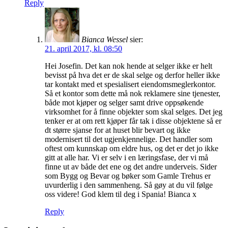
Reply
Bianca Wessel
sier:
21. april 2017, kl. 08:50
Hei Josefin. Det kan nok hende at selger ikke er helt
bevisst på hva det er de skal selge og derfor heller ikke
tar kontakt med et spesialisert eiendomsmeglerkontor.
Så et kontor som dette må nok reklamere sine tjenester,
både mot kjøper og selger samt drive oppsøkende
virksomhet for å finne objekter som skal selges. Det jeg
tenker er at om rett kjøper får tak i disse objektene så er
dt større sjanse for at huset blir bevart og ikke
modernisert til det ugjenkjennelige. Det handler som
oftest om kunnskap om eldre hus, og det er det jo ikke
gitt at alle har. Vi er selv i en læringsfase, der vi må
finne ut av både det ene og det andre underveis. Sider
som Bygg og Bevar og bøker som Gamle Trehus er
uvurderlig i den sammenheng. Så gøy at du vil følge
oss videre! God klem til deg i Spania! Bianca x
Reply