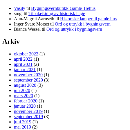
Vasily
til
Bygningsvernbutikk Gamle Trehus
smgj
til
Tilbakeføring av historisk hage
Ann-Magritt Aarnseth
til
Historiske lamper til gamle hus
Inger Svare Morset
til
Ord og uttrykk i bygningsvern
Bianca Wessel
til
Ord og uttrykk i bygningsvern
Arkiv
oktober 2022
(1)
april 2022
(1)
april 2021
(2)
januar 2021
(1)
november 2020
(1)
september 2020
(3)
august 2020
(3)
juli 2020
(1)
mars 2020
(1)
februar 2020
(1)
januar 2020
(1)
november 2019
(1)
september 2019
(3)
juni 2019
(1)
mai 2019
(2)