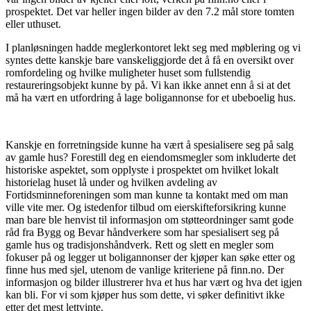
prospektet. Det var heller ingen bilder av den 7.2 mål store tomten
eller uthuset.
I planløsningen hadde meglerkontoret lekt seg med møblering og vi
syntes dette kanskje bare vanskeliggjorde det å få en oversikt over
romfordeling og hvilke muligheter huset som fullstendig
restaureringsobjekt kunne by på. Vi kan ikke annet enn å si at det
må ha vært en utfordring å lage boligannonse for et ubeboelig hus.
Kanskje en forretningside kunne ha vært å spesialisere seg på salg
av gamle hus? Forestill deg en eiendomsmegler som inkluderte det
historiske aspektet, som opplyste i prospektet om hvilket lokalt
historielag huset lå under og hvilken avdeling av
Fortidsminneforeningen som man kunne ta kontakt med om man
ville vite mer. Og istedenfor tilbud om eierskifteforsikring kunne
man bare ble henvist til informasjon om støtteordninger samt gode
råd fra Bygg og Bevar håndverkere som har spesialisert seg på
gamle hus og tradisjonshåndverk. Rett og slett en megler som
fokuser på og legger ut boligannonser der kjøper kan søke etter og
finne hus med sjel, utenom de vanlige kriteriene på finn.no. Der
informasjon og bilder illustrerer hva et hus har vært og hva det igjen
kan bli. For vi som kjøper hus som dette, vi søker definitivt ikke
etter det mest lettvinte.