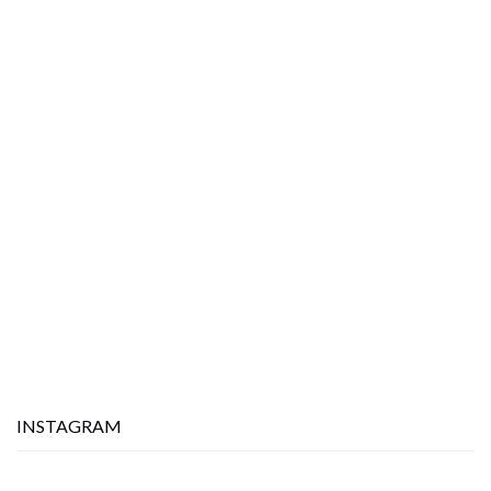
23. mars 2017
Historiske tapeter
INSTAGRAM